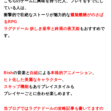
こちらのゲームに興味を持った人、プレイをすでにし
ている人は、
衝撃的で壮絶なストーリが魅力的な
魑魅魍魎がのさば
るRPG
ラグナドール 妖しき皇帝と終焉の夜叉姫
もおすすめで
す。
Bish
の音楽と
白組
による
本格的アニメーション
、
ヒト化した美麗なキャラクター
、
スキップ機能
もありプレイスタイルも
プレイヤーごとに合わせ楽しめます。
当ブログではラグナドールの攻略記事も書いてますの