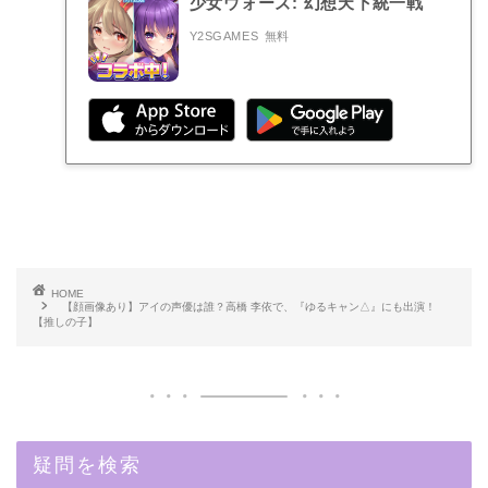
少女ウォーズ: 幻想天下統一戦
Y2SGAMES
無料
HOME
【顔画像あり】アイの声優は誰？高橋 李依で、『ゆるキャン△』にも出演！
【推しの子】
疑問を検索