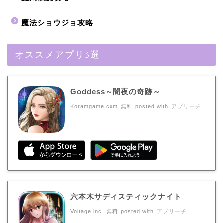
魔法ショウジョ攻略
オススメアプリ3選
Goddess～闇夜の奇跡～
Koramgame.com
無料
posted with
アプリーチ
六本木サディスティックナイト
Voltage inc.
無料
posted with
アプリーチ