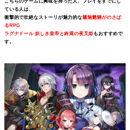
こちらのゲームに興味を持った人、プレイをすでにし
ている人は、
衝撃的で壮絶なストーリが魅力的な
魑魅魍魎がのさば
るRPG
ラグナドール 妖しき皇帝と終焉の夜叉姫
もおすすめで
す。