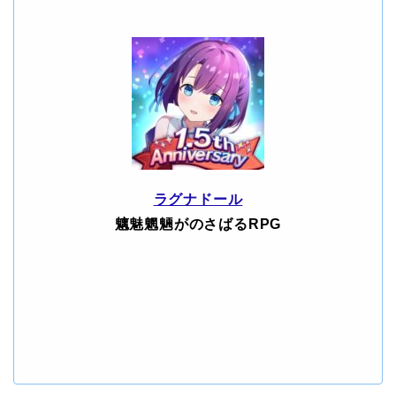
ラグナドール
魑魅魍魎がのさばるRPG