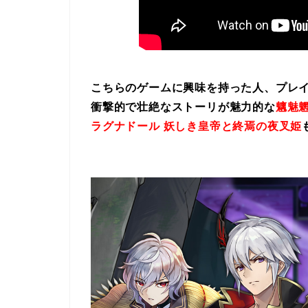
こちらのゲームに興味を持った人、プレ
衝撃的で壮絶なストーリが魅力的な
魑魅魍
ラグナドール 妖しき皇帝と終焉の夜叉姫