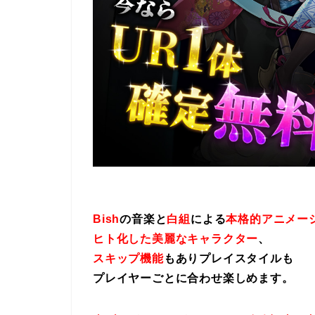
Bish
の音楽と
白組
による
本格的アニメー
ヒト化した美麗なキャラクター
、
スキップ機能
もありプレイスタイルも
プレイヤーごとに合わせ楽しめます。