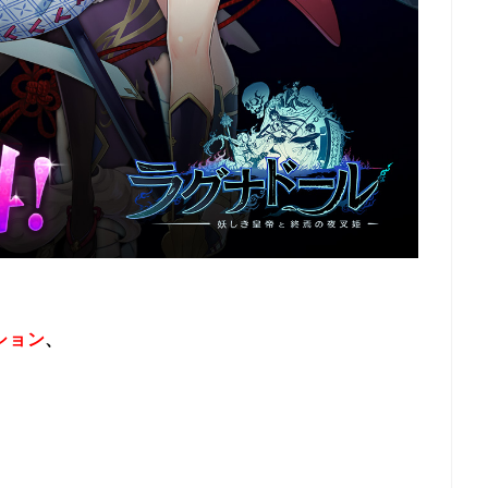
ション
、