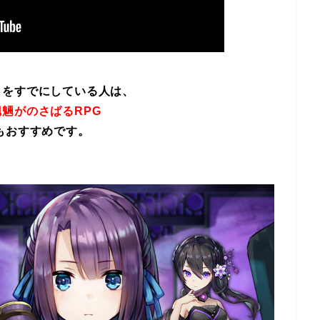
イをすでにしている人は、
魎がのさばるRPG
もおすすめです。