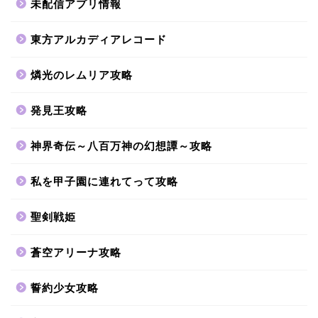
未配信アプリ情報
東方アルカディアレコード
燐光のレムリア攻略
発見王攻略
神界奇伝～八百万神の幻想譚～攻略
私を甲子園に連れてって攻略
聖剣戦姫
蒼空アリーナ攻略
誓約少女攻略