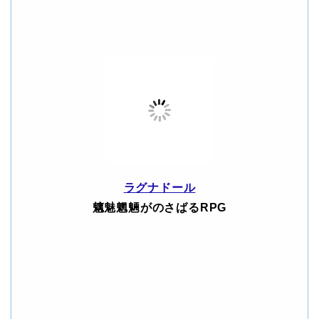
ラグナドール
魑魅魍魎がのさばるRPG