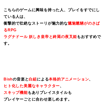
こちらのゲームに興味を持った人、プレイをすでにし
ている人は、
衝撃的で壮絶なストーリが魅力的な
魑魅魍魎がのさば
るRPG
ラグナドール 妖しき皇帝と終焉の夜叉姫
もおすすめで
す。
Bish
の音楽と
白組
による
本格的アニメーション
、
ヒト化した美麗なキャラクター
、
スキップ機能
もありプレイスタイルも
プレイヤーごとに合わせ楽しめます。