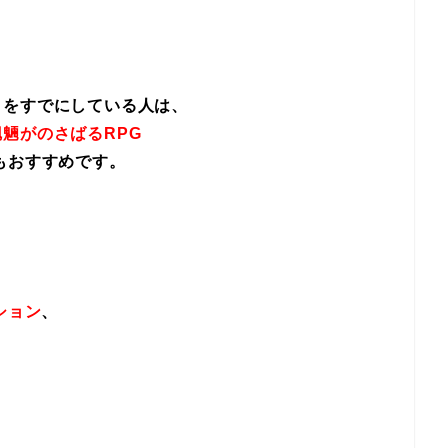
イをすでにしている人は、
魎がのさばるRPG
もおすすめです。
ション
、