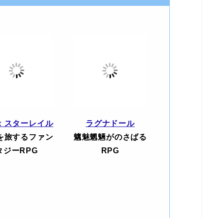
：スターレイル
ラグナドール
を旅するファン
魑魅魍魎がのさばる
タジーRPG
RPG