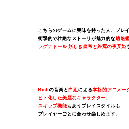
こちらのゲームに興味を持った人、プレ
衝撃的で壮絶なストーリが魅力的な
魑魅魍
ラグナドール 妖しき皇帝と終焉の夜叉姫
Bish
の音楽と
白組
による
本格的アニメー
ヒト化した美麗なキャラクター
、
スキップ機能
もありプレイスタイルも
プレイヤーごとに合わせ楽しめます。