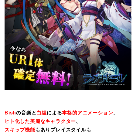
Bish
の音楽と
白組
による
本格的アニメーション
、
ヒト化した美麗なキャラクター
、
スキップ機能
もありプレイスタイルも