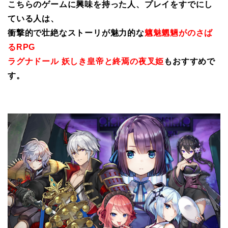
こちらのゲームに興味を持った人、プレイをすでにし
ている人は、
衝撃的で壮絶なストーリが魅力的な
魑魅魍魎がのさば
るRPG
ラグナドール 妖しき皇帝と終焉の夜叉姫
もおすすめで
す。