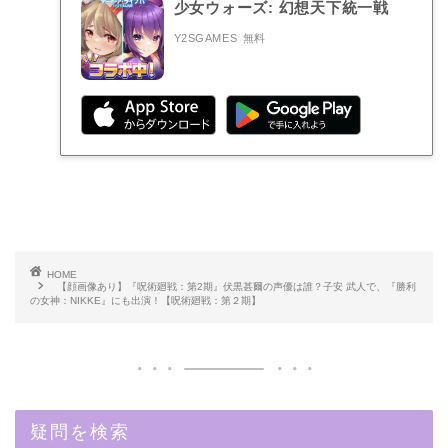
少女ウォーズ: 幻想天下統一戦
Y2SGAMES
無料
HOME
【顔画像あり】『呪術廻戦：第2期』伏黒甚爾の声優は誰？子安 武人で、『勝利
の女神：NIKKE』にも出演！【呪術廻戦：第２期】
疑問を検索