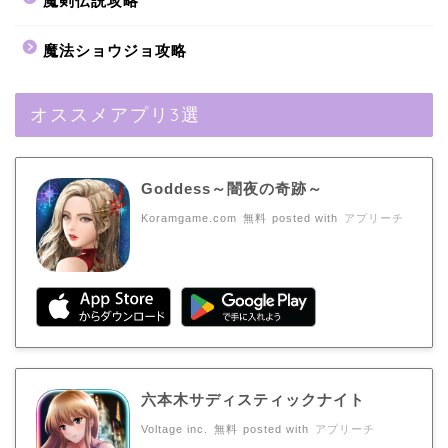
魔剣伝説攻略
魔法ショウジョ攻略
オススメアプリ3選
Goddess～闇夜の奇跡～
Koramgame.com
無料
posted with
アプリーチ
六本木サディスティックナイト
Voltage inc.
無料
posted with
アプリーチ