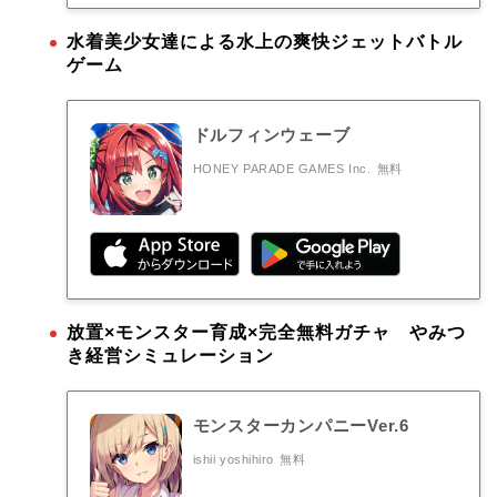
水着美少女達による水上の爽快ジェットバトル
ゲーム
ドルフィンウェーブ
HONEY PARADE GAMES Inc.
無料
放置×モンスター育成×完全無料ガチャ やみつ
き経営シミュレーション
モンスターカンパニーVer.6
ishii yoshihiro
無料