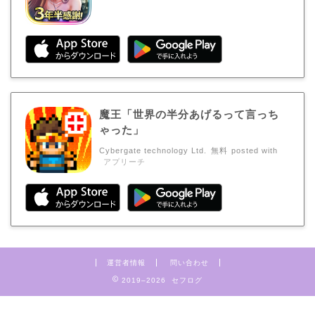
魔王「世界の半分あげるって言っち
ゃった」
Cybergate technology Ltd.
無料
posted with
アプリーチ
運営者情報
問い合わせ
2019–2026 セフログ