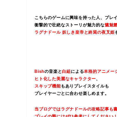
こちらのゲームに興味を持った人、プレ
衝撃的で壮絶なストーリが魅力的な
魑魅魍
ラグナドール 妖しき皇帝と終焉の夜叉姫
Bish
の音楽と
白組
による
本格的アニメー
ヒト化した美麗なキャラクター
、
スキップ機能
もありプレイスタイルも
プレイヤーごとに合わせ楽しめます。
当ブログではラグナドールの攻略記事も
プレイの際にはぜひ参考にしてください