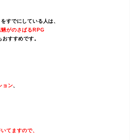
イをすでにしている人は、
魎がのさばるRPG
もおすすめです。
ション
、
書いてますので、
！