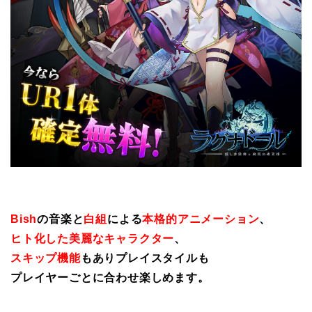
Bish
の音楽と
白組
による
本格的アニメーション
、
ヒト化した美麗なキャラクター
、
スキップ機能
もありプレイスタイルも
プレイヤーごとに合わせ楽しめます。