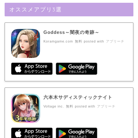
オススメアプリ3選
Goddess～闇夜の奇跡～
Koramgame.com
無料
posted with
アプリーチ
六本木サディスティックナイト
Voltage inc.
無料
posted with
アプリーチ