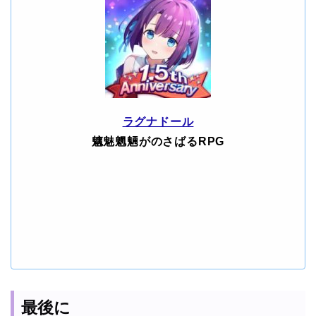
ラグナドール
魑魅魍魎がのさばるRPG
最後に