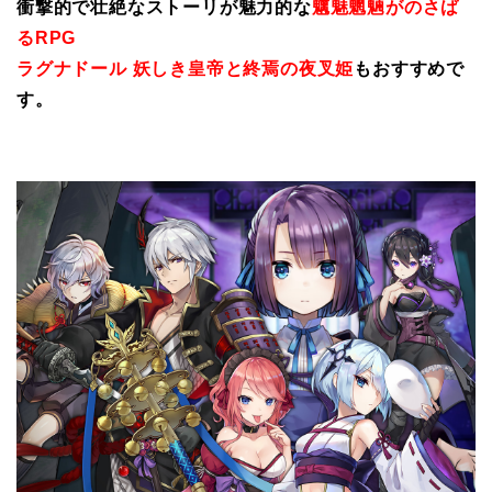
衝撃的で壮絶なストーリが魅力的な
魑魅魍魎がのさば
るRPG
ラグナドール 妖しき皇帝と終焉の夜叉姫
もおすすめで
す。