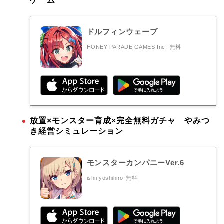
ゲーム
ドルフィンウェーブ
HONEY PARADE GAMES Inc.
無料
放置×モンスター育成×完全無料ガチャ やみつ
き経営シミュレーション
モンスターカンパニーVer.6
ishii yoshihiro
無料