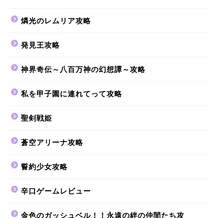
燐光のレムリア攻略
発見王攻略
神界奇伝～八百万神の幻想譚～攻略
私を甲子園に連れてって攻略
聖剣戦姫
蒼空アリーナ攻略
誓約少女攻略
辛口ゲームレビュー
金色のガッシュベル！！永遠の絆の仲間たち攻