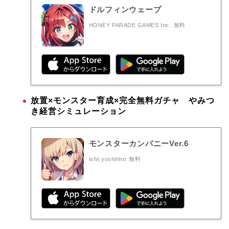
ドルフィンウェーブ
HONEY PARADE GAMES Inc.
無料
放置×モンスター育成×完全無料ガチャ やみつ
き経営シミュレーション
モンスターカンパニーVer.6
ishii yoshihiro
無料