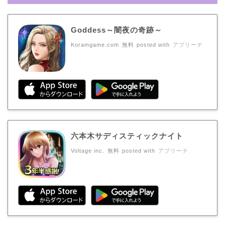
Goddess～闇夜の奇跡～
Koramgame.com
無料
posted with
アプリーチ
六本木サディスティックナイト
Voltage inc.
無料
posted with
アプリーチ