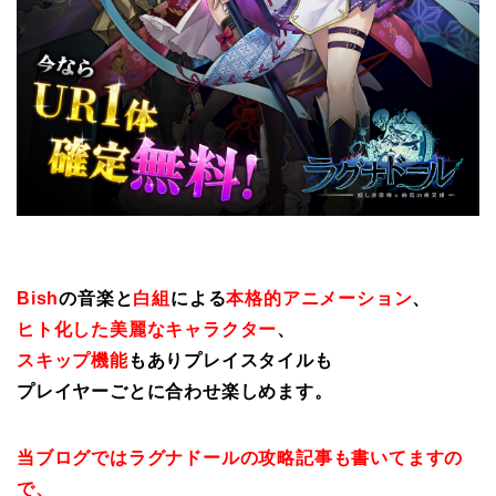
Bish
の音楽と
白組
による
本格的アニメーション
、
ヒト化した美麗なキャラクター
、
スキップ機能
もありプレイスタイルも
プレイヤーごとに合わせ楽しめます。
当ブログではラグナドールの攻略記事も書いてますの
で、