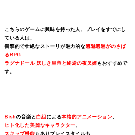
こちらのゲームに興味を持った人、プレイをすでにし
ている人は、
衝撃的で壮絶なストーリが魅力的な
魑魅魍魎がのさば
るRPG
ラグナドール 妖しき皇帝と終焉の夜叉姫
もおすすめで
す。
Bish
の音楽と
白組
による
本格的アニメーション
、
ヒト化した美麗なキャラクター
、
スキップ機能
もありプレイスタイルも