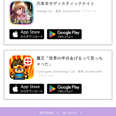
六本木サディスティックナイト
Voltage inc.
無料
posted with
アプリーチ
魔王「世界の半分あげるって言っち
ゃった」
Cybergate technology Ltd.
無料
posted with
アプリーチ
運営者情報
問い合わせ