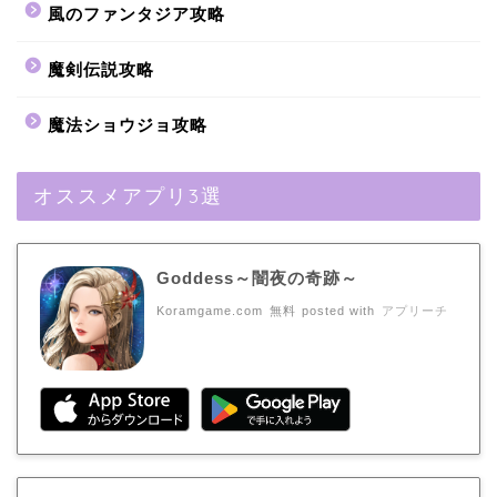
風のファンタジア攻略
魔剣伝説攻略
魔法ショウジョ攻略
オススメアプリ3選
Goddess～闇夜の奇跡～
Koramgame.com
無料
posted with
アプリーチ