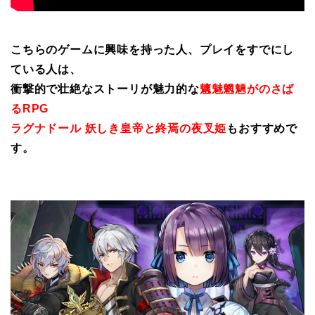
こちらのゲームに興味を持った人、プレイをすでにし
ている人は、
衝撃的で壮絶なストーリが魅力的な
魑魅魍魎がのさば
るRPG
ラグナドール 妖しき皇帝と終焉の夜叉姫
もおすすめで
す。