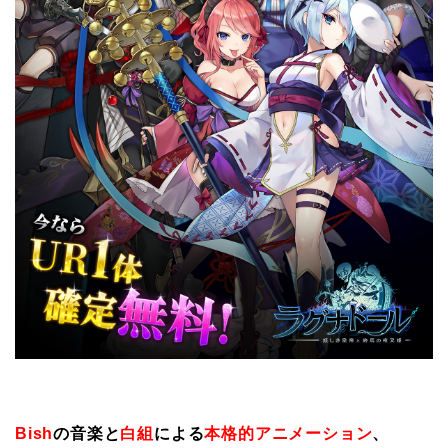
Bish
の音楽と
白組
による
本格的アニメーション
、