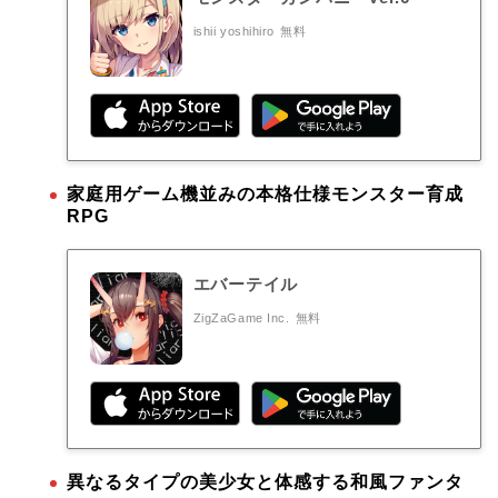
ishii yoshihiro
無料
家庭用ゲーム機並みの本格仕様モンスター育成
RPG
エバーテイル
ZigZaGame Inc.
無料
異なるタイプの美少女と体感する和風ファンタ