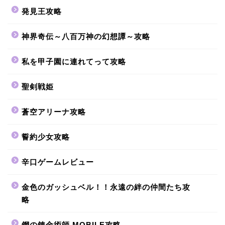
発見王攻略
神界奇伝～八百万神の幻想譚～攻略
私を甲子園に連れてって攻略
聖剣戦姫
蒼空アリーナ攻略
誓約少女攻略
辛口ゲームレビュー
金色のガッシュベル！！永遠の絆の仲間たち攻
略
鋼の錬金術師 MOBILE攻略