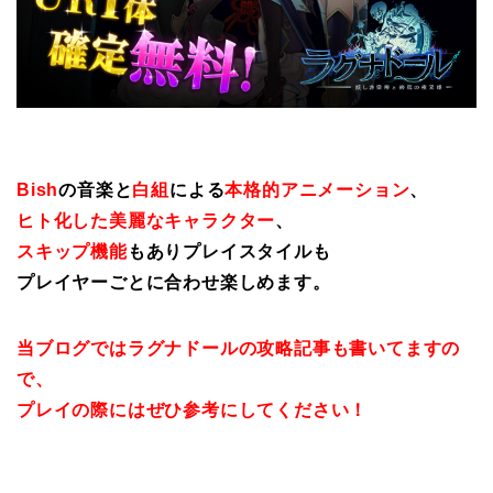
Bish
の音楽と
白組
による
本格的アニメーション
、
ヒト化した美麗なキャラクター
、
スキップ機能
もありプレイスタイルも
プレイヤーごとに合わせ楽しめます。
当ブログではラグナドールの攻略記事も書いてますの
で、
プレイの際にはぜひ参考にしてください！