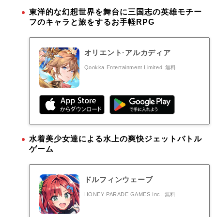
東洋的な幻想世界を舞台に三国志の英雄モチー
フのキャラと旅をするお手軽RPG
オリエント·アルカディア
Qookka Entertainment Limited
無料
水着美少女達による水上の爽快ジェットバトル
ゲーム
ドルフィンウェーブ
HONEY PARADE GAMES Inc.
無料