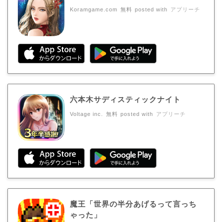
Koramgame.com
無料
posted with
アプリーチ
六本木サディスティックナイト
Voltage inc.
無料
posted with
アプリーチ
魔王「世界の半分あげるって言っち
ゃった」