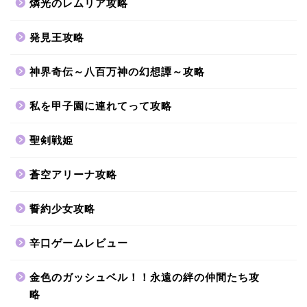
燐光のレムリア攻略
発見王攻略
神界奇伝～八百万神の幻想譚～攻略
私を甲子園に連れてって攻略
聖剣戦姫
蒼空アリーナ攻略
誓約少女攻略
辛口ゲームレビュー
金色のガッシュベル！！永遠の絆の仲間たち攻
略