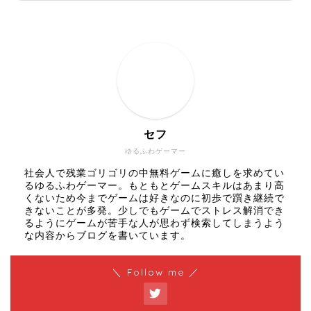
セフ
ゆるふわゲーマー
社会人で残業ゴリゴリの中無料ゲームに癒しを求めてい
るゆるふわゲーマー。もともとゲームスキルはあまり高
くないため今までゲームは好きなのに初歩で躓き継続で
きないことが多発。少しでもゲームでストレス解消でき
るようにゲームが苦手な人が思わず検索してしまうよう
な内容からブログを書いています。
＼ Follow me ／