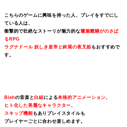
こちらのゲームに興味を持った人、プレイをすでにし
ている人は、
衝撃的で壮絶なストーリが魅力的な
魑魅魍魎がのさば
るRPG
ラグナドール 妖しき皇帝と終焉の夜叉姫
もおすすめで
す。
Bish
の音楽と
白組
による
本格的アニメーション
、
ヒト化した美麗なキャラクター
、
スキップ機能
もありプレイスタイルも
プレイヤーごとに合わせ楽しめます。