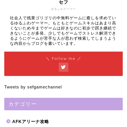
セフ
ゆるふわゲーマー
社会人で残業ゴリゴリの中無料ゲームに癒しを求めてい
るゆるふわゲーマー。もともとゲームスキルはあまり高
くないため今までゲームは好きなのに初歩で躓き継続で
きないことが多発。少しでもゲームでストレス解消でき
るようにゲームが苦手な人が思わず検索してしまうよう
な内容からブログを書いています。
＼ Follow me ／
Tweets by sefgamechannel
カテゴリー
AFKアリーナ攻略