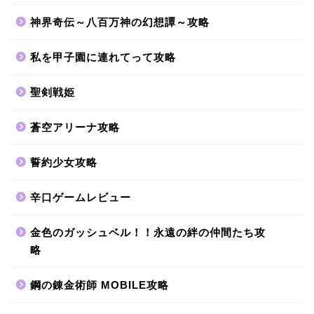
神界奇伝～八百万神の幻想譚～攻略
私を甲子園に連れてって攻略
聖剣戦姫
蒼空アリーナ攻略
誓約少女攻略
辛口ゲームレビュー
金色のガッシュベル！！永遠の絆の仲間たち攻
略
鋼の錬金術師 MOBILE攻略