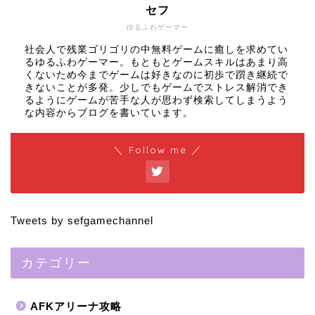
セフ
ゆるふわゲーマー
社会人で残業ゴリゴリの中無料ゲームに癒しを求めてい
るゆるふわゲーマー。もともとゲームスキルはあまり高
くないため今までゲームは好きなのに初歩で躓き継続で
きないことが多発。少しでもゲームでストレス解消でき
るようにゲームが苦手な人が思わず検索してしまうよう
な内容からブログを書いています。
＼ Follow me ／
Tweets by sefgamechannel
カテゴリー
AFKアリーナ攻略