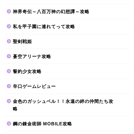
神界奇伝～八百万神の幻想譚～攻略
私を甲子園に連れてって攻略
聖剣戦姫
蒼空アリーナ攻略
誓約少女攻略
辛口ゲームレビュー
金色のガッシュベル！！永遠の絆の仲間たち攻
略
鋼の錬金術師 MOBILE攻略