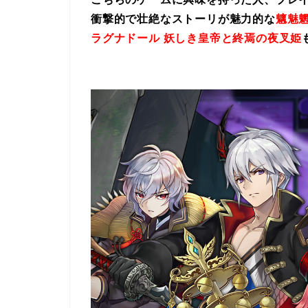
衝撃的で壮絶なストーリが魅力的な
魑魅魍
ラグナドール 妖しき皇帝と終焉の夜叉姫