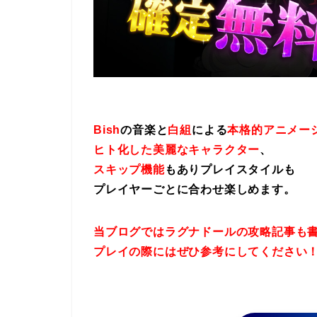
Bish
の音楽と
白組
による
本格的アニメー
ヒト化した美麗なキャラクター
、
スキップ機能
もありプレイスタイルも
プレイヤーごとに合わせ楽しめます。
当ブログではラグナドールの攻略記事も
プレイの際にはぜひ参考にしてください