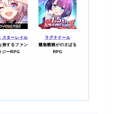
：スターレイル
ラグナドール
を旅するファン
魑魅魍魎がのさばる
タジーRPG
RPG