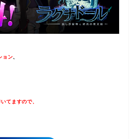
ション
、
書いてますので、
！