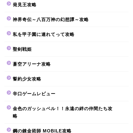
発見王攻略
神界奇伝～八百万神の幻想譚～攻略
私を甲子園に連れてって攻略
聖剣戦姫
蒼空アリーナ攻略
誓約少女攻略
辛口ゲームレビュー
金色のガッシュベル！！永遠の絆の仲間たち攻
略
鋼の錬金術師 MOBILE攻略