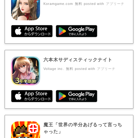
Koramgame.com
無料
posted with
アプリーチ
六本木サディスティックナイト
Voltage inc.
無料
posted with
アプリーチ
魔王「世界の半分あげるって言っち
ゃった」