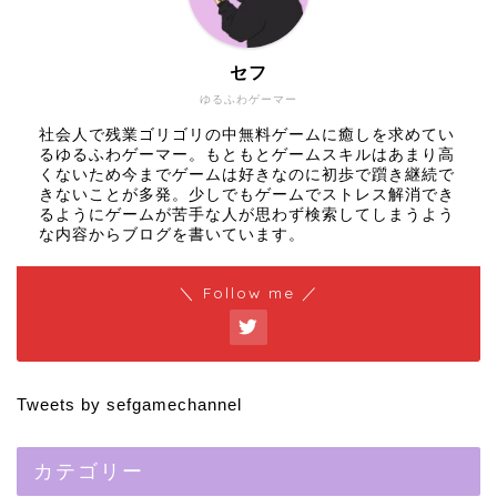
セフ
ゆるふわゲーマー
社会人で残業ゴリゴリの中無料ゲームに癒しを求めてい
るゆるふわゲーマー。もともとゲームスキルはあまり高
くないため今までゲームは好きなのに初歩で躓き継続で
きないことが多発。少しでもゲームでストレス解消でき
るようにゲームが苦手な人が思わず検索してしまうよう
な内容からブログを書いています。
＼ Follow me ／
Tweets by sefgamechannel
カテゴリー