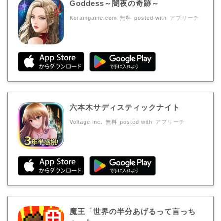
Goddess～闇夜の奇跡～
Koramgame.com
無料
posted with
アプリーチ
六本木サディスティックナイト
Voltage inc.
無料
posted with
アプリーチ
魔王「世界の半分あげるって言っち