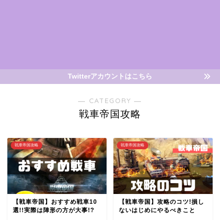
Twitterアカウントはこちら
― CATEGORY ―
戦車帝国攻略
戦車帝国攻略
戦車帝国攻略
【戦車帝国】おすすめ戦車10
【戦車帝国】攻略のコツ!損し
選!!実際は陣形の方が大事!?
ないはじめにやるべきこと