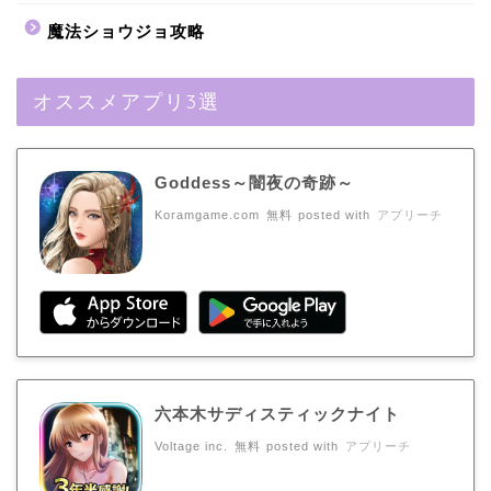
魔法ショウジョ攻略
オススメアプリ3選
Goddess～闇夜の奇跡～
Koramgame.com
無料
posted with
アプリーチ
六本木サディスティックナイト
Voltage inc.
無料
posted with
アプリーチ