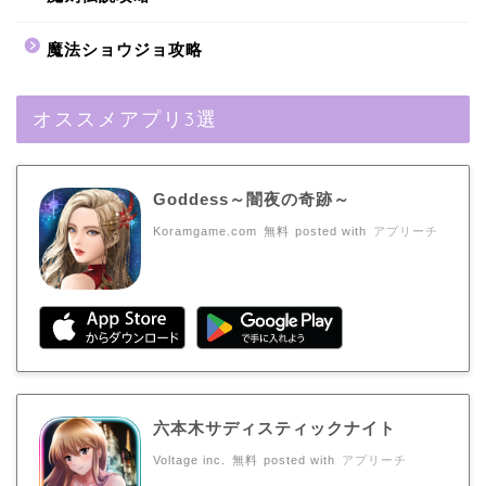
魔法ショウジョ攻略
オススメアプリ3選
Goddess～闇夜の奇跡～
Koramgame.com
無料
posted with
アプリーチ
六本木サディスティックナイト
Voltage inc.
無料
posted with
アプリーチ