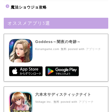
魔法ショウジョ攻略
オススメアプリ3選
Goddess～闇夜の奇跡～
Koramgame.com
無料
posted with
アプリーチ
六本木サディスティックナイト
Voltage inc.
無料
posted with
アプリーチ