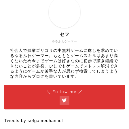
セフ
ゆるふわゲーマー
社会人で残業ゴリゴリの中無料ゲームに癒しを求めてい
るゆるふわゲーマー。もともとゲームスキルはあまり高
くないため今までゲームは好きなのに初歩で躓き継続で
きないことが多発。少しでもゲームでストレス解消でき
るようにゲームが苦手な人が思わず検索してしまうよう
な内容からブログを書いています。
＼ Follow me ／
Tweets by sefgamechannel