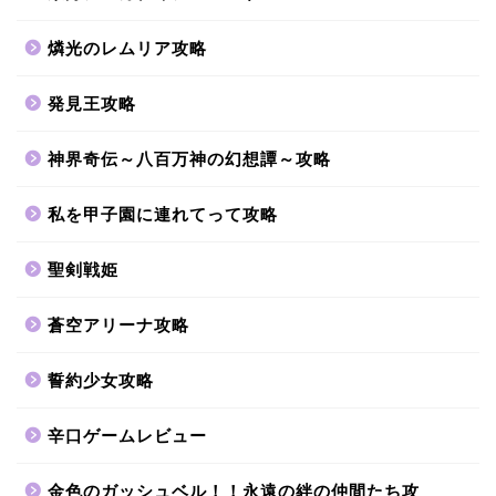
燐光のレムリア攻略
発見王攻略
神界奇伝～八百万神の幻想譚～攻略
私を甲子園に連れてって攻略
聖剣戦姫
蒼空アリーナ攻略
誓約少女攻略
辛口ゲームレビュー
金色のガッシュベル！！永遠の絆の仲間たち攻