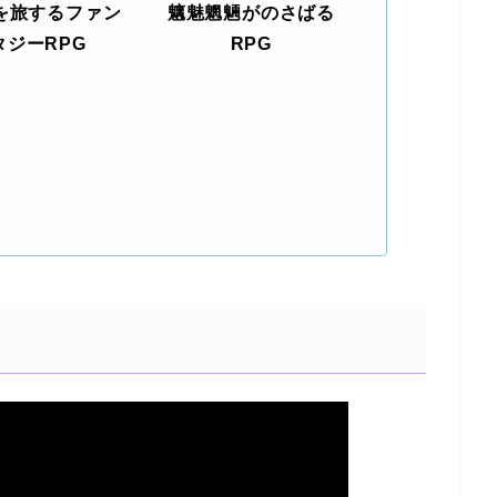
を旅するファン
魑魅魍魎がのさばる
タジーRPG
RPG