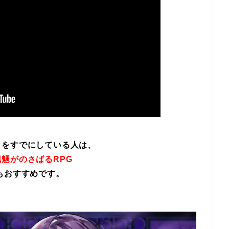
イをすでにしている人は、
魎がのさばるRPG
もおすすめです。