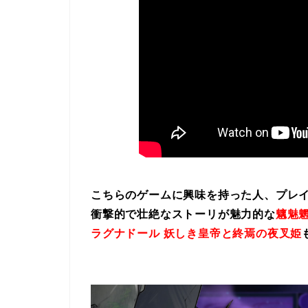
こちらのゲームに興味を持った人、プレ
衝撃的で壮絶なストーリが魅力的な
魑魅魍
ラグナドール 妖しき皇帝と終焉の夜叉姫