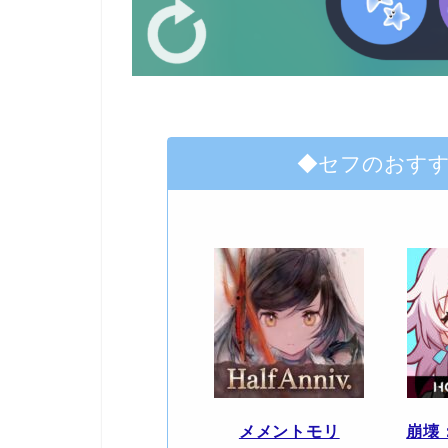
◆セフのおす
メメントモリ
崩壊