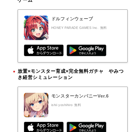
ゲーム
ドルフィンウェーブ
HONEY PARADE GAMES Inc.
無料
放置×モンスター育成×完全無料ガチャ やみつ
き経営シミュレーション
モンスターカンパニーVer.6
ishii yoshihiro
無料