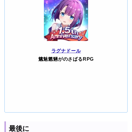
ラグナドール
魑魅魍魎がのさばるRPG
最後に