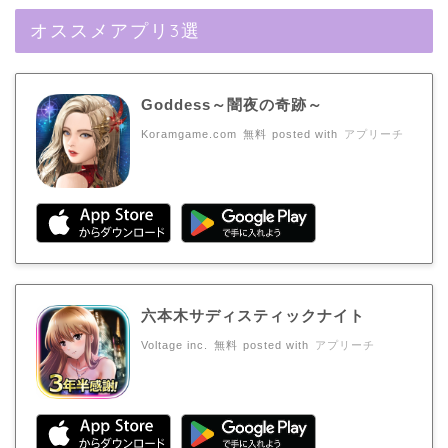
オススメアプリ3選
Goddess～闇夜の奇跡～
Koramgame.com
無料
posted with
アプリーチ
六本木サディスティックナイト
Voltage inc.
無料
posted with
アプリーチ