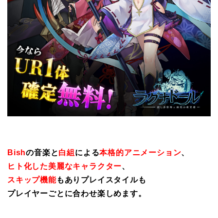
Bish
の音楽と
白組
による
本格的アニメーション
、
ヒト化した美麗なキャラクター
、
スキップ機能
もありプレイスタイルも
プレイヤーごとに合わせ楽しめます。