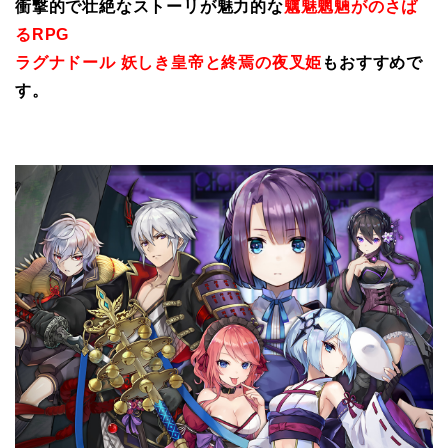
衝撃的で壮絶なストーリが魅力的な
魑魅魍魎がのさば
るRPG
ラグナドール 妖しき皇帝と終焉の夜叉姫
もおすすめで
す。