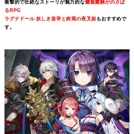
衝撃的で壮絶なストーリが魅力的な
魑魅魍魎がのさば
るRPG
ラグナドール 妖しき皇帝と終焉の夜叉姫
もおすすめで
す。