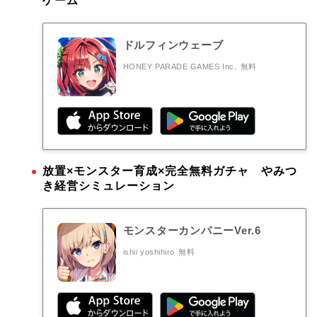
ゲーム
ドルフィンウェーブ
HONEY PARADE GAMES Inc.
無料
放置×モンスター育成×完全無料ガチャ やみつ
き経営シミュレーション
モンスターカンパニーVer.6
ishii yoshihiro
無料