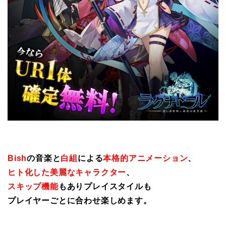
Bish
の音楽と
白組
による
本格的アニメーション
、
ヒト化した美麗なキャラクター
、
スキップ機能
もありプレイスタイルも
プレイヤーごとに合わせ楽しめます。