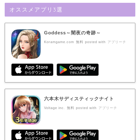
オススメアプリ3選
Goddess～闇夜の奇跡～
Koramgame.com
無料
posted with
アプリーチ
六本木サディスティックナイト
Voltage inc.
無料
posted with
アプリーチ