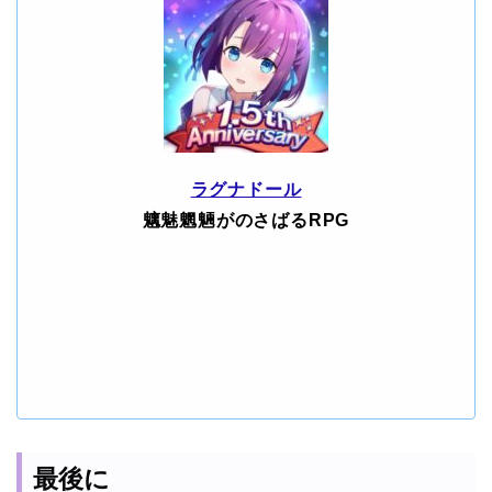
ラグナドール
魑魅魍魎がのさばるRPG
最後に