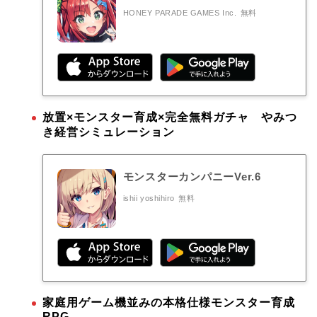
HONEY PARADE GAMES Inc.
無料
放置×モンスター育成×完全無料ガチャ やみつ
き経営シミュレーション
モンスターカンパニーVer.6
ishii yoshihiro
無料
家庭用ゲーム機並みの本格仕様モンスター育成
RPG