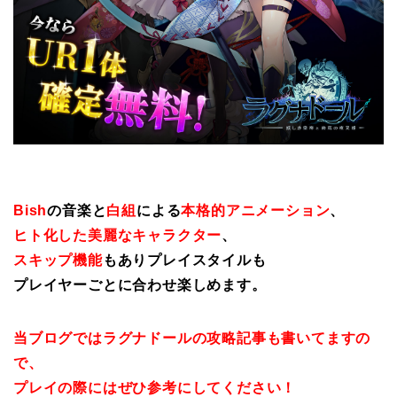
Bish
の音楽と
白組
による
本格的アニメーション
、
ヒト化した美麗なキャラクター
、
スキップ機能
もありプレイスタイルも
プレイヤーごとに合わせ楽しめます。
当ブログではラグナドールの攻略記事も書いてますの
で、
プレイの際にはぜひ参考にしてください！