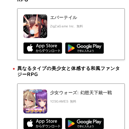
エバーテイル
ZigZaGame Inc.
無料
異なるタイプの美少女と体感する和風ファンタ
ジーRPG
少女ウォーズ: 幻想天下統一戦
Y2SGAMES
無料