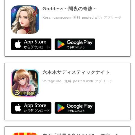
Goddess～闇夜の奇跡～
Koramgame.com
無料
posted with
アプリーチ
六本木サディスティックナイト
Voltage inc.
無料
posted with
アプリーチ