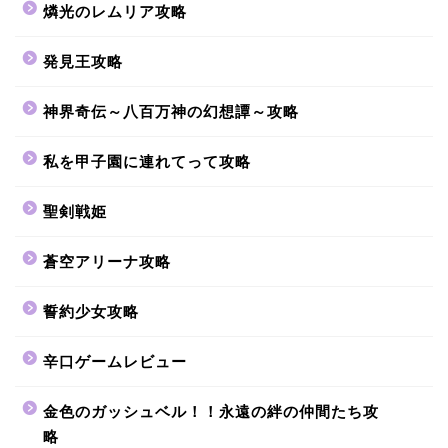
燐光のレムリア攻略
発見王攻略
神界奇伝～八百万神の幻想譚～攻略
私を甲子園に連れてって攻略
聖剣戦姫
蒼空アリーナ攻略
誓約少女攻略
辛口ゲームレビュー
金色のガッシュベル！！永遠の絆の仲間たち攻
略