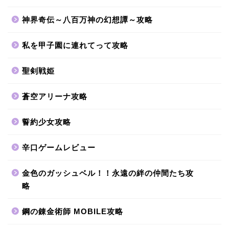
神界奇伝～八百万神の幻想譚～攻略
私を甲子園に連れてって攻略
聖剣戦姫
蒼空アリーナ攻略
誓約少女攻略
辛口ゲームレビュー
金色のガッシュベル！！永遠の絆の仲間たち攻
略
鋼の錬金術師 MOBILE攻略