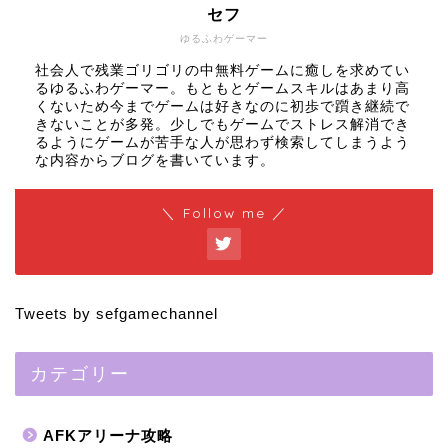
セフ
ゆるふわゲーマー
社会人で残業ゴリゴリの中無料ゲームに癒しを求めてい
るゆるふわゲーマー。もともとゲームスキルはあまり高
くないため今までゲームは好きなのに初歩で躓き継続で
きないことが多発。少しでもゲームでストレス解消でき
るようにゲームが苦手な人が思わず検索してしまうよう
な内容からブログを書いています。
＼ Follow me ／
Tweets by sefgamechannel
カテゴリー
AFKアリーナ攻略