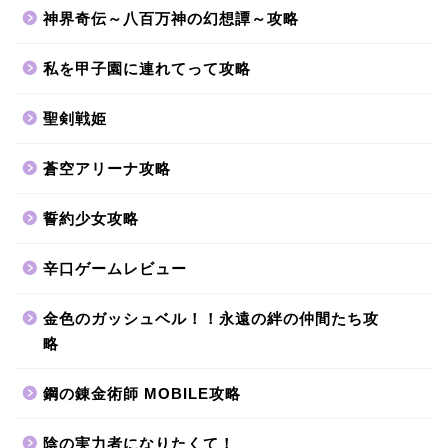
神界奇伝～八百万神の幻想譚～攻略
私を甲子園に連れてって攻略
聖剣戦姫
蒼空アリーナ攻略
誓約少女攻略
辛口ゲームレビュー
金色のガッシュベル！！永遠の絆の仲間たち攻
略
鋼の錬金術師 MOBILE攻略
陰の実力者になりたくて！