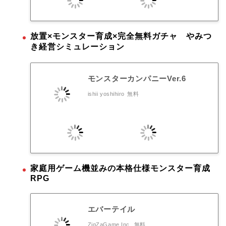
放置×モンスター育成×完全無料ガチャ やみつ
き経営シミュレーション
モンスターカンパニーVer.6
ishii yoshihiro
無料
家庭用ゲーム機並みの本格仕様モンスター育成
RPG
エバーテイル
ZigZaGame Inc.
無料