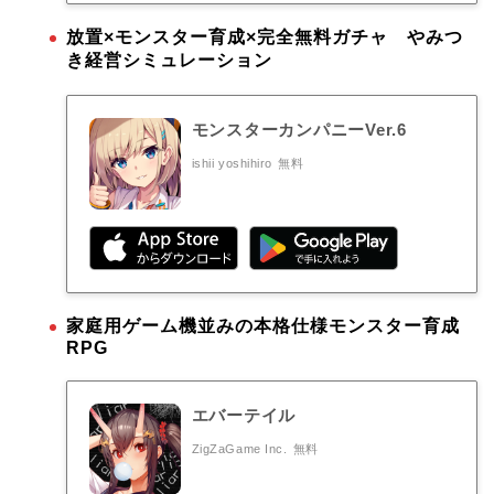
放置×モンスター育成×完全無料ガチャ やみつ
き経営シミュレーション
モンスターカンパニーVer.6
ishii yoshihiro
無料
家庭用ゲーム機並みの本格仕様モンスター育成
RPG
エバーテイル
ZigZaGame Inc.
無料