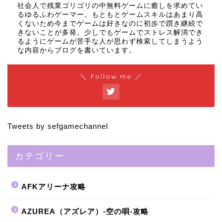
社会人で残業ゴリゴリの中無料ゲームに癒しを求めてい
るゆるふわゲーマー。もともとゲームスキルはあまり高
くないため今までゲームは好きなのに初歩で躓き継続で
きないことが多発。少しでもゲームでストレス解消でき
るようにゲームが苦手な人が思わず検索してしまうよう
な内容からブログを書いています。
＼ Follow me ／
Tweets by sefgamechannel
カテゴリー
AFKアリーナ攻略
AZUREA（アズレア）-空の唄-攻略