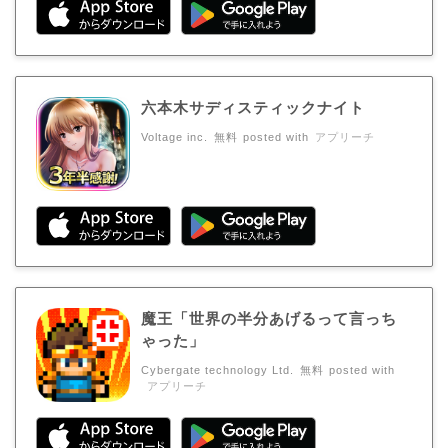
六本木サディスティックナイト
Voltage inc.
無料
posted with
アプリーチ
魔王「世界の半分あげるって言っち
ゃった」
Cybergate technology Ltd.
無料
posted with
アプリーチ