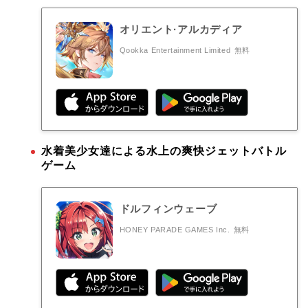
オリエント·アルカディア
Qookka Entertainment Limited
無料
水着美少女達による水上の爽快ジェットバトル
ゲーム
ドルフィンウェーブ
HONEY PARADE GAMES Inc.
無料