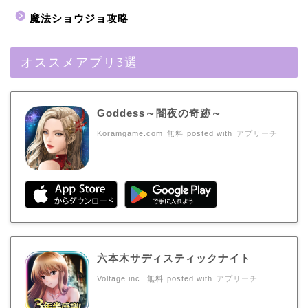
魔法ショウジョ攻略
オススメアプリ3選
Goddess～闇夜の奇跡～
Koramgame.com
無料
posted with
アプリーチ
六本木サディスティックナイト
Voltage inc.
無料
posted with
アプリーチ