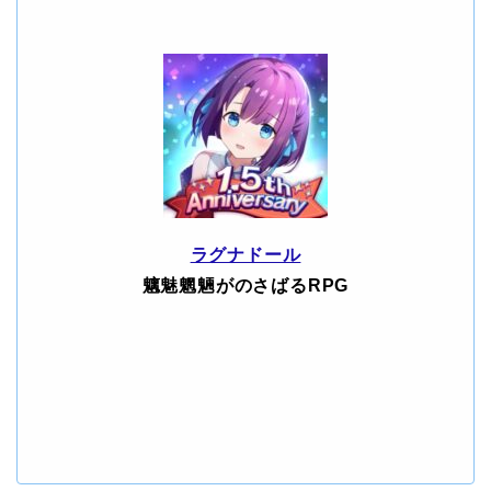
ラグナドール
魑魅魍魎がのさばるRPG