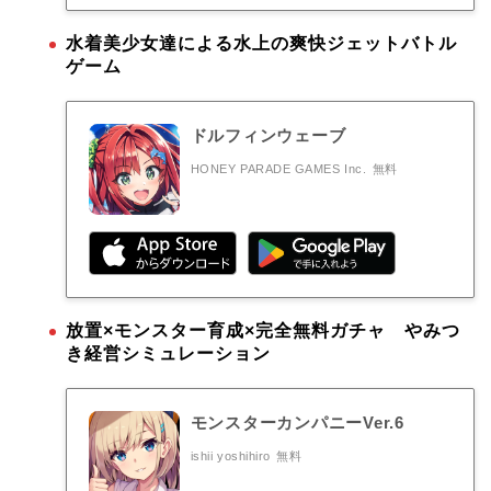
水着美少女達による水上の爽快ジェットバトル
ゲーム
ドルフィンウェーブ
HONEY PARADE GAMES Inc.
無料
放置×モンスター育成×完全無料ガチャ やみつ
き経営シミュレーション
モンスターカンパニーVer.6
ishii yoshihiro
無料