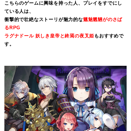
こちらのゲームに興味を持った人、プレイをすでにし
ている人は、
衝撃的で壮絶なストーリが魅力的な
魑魅魍魎がのさば
るRPG
ラグナドール 妖しき皇帝と終焉の夜叉姫
もおすすめで
す。