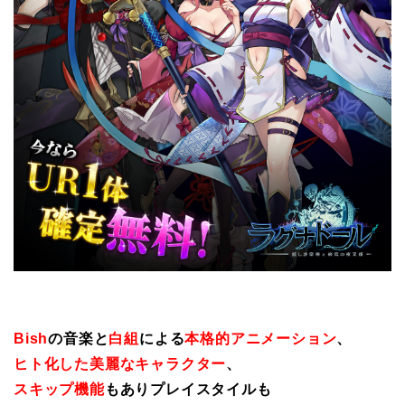
Bish
の音楽と
白組
による
本格的アニメーション
、
ヒト化した美麗なキャラクター
、
スキップ機能
もありプレイスタイルも