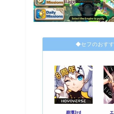
◆セフのおす
崩壊3rd