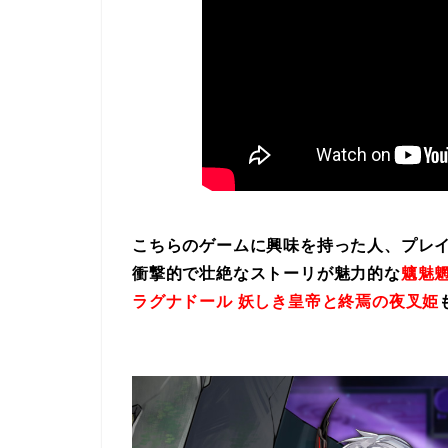
こちらのゲームに興味を持った人、プレ
衝撃的で壮絶なストーリが魅力的な
魑魅魍
ラグナドール 妖しき皇帝と終焉の夜叉姫