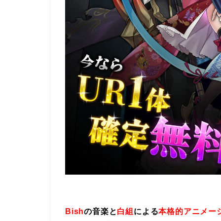
Bish
の音楽と
白組
による
本格的アニメー