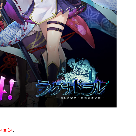
ション
、