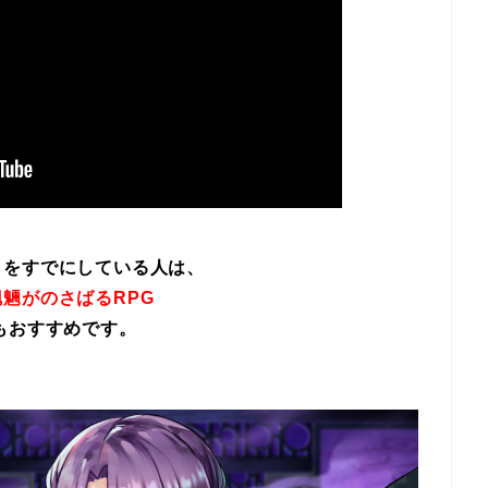
イをすでにしている人は、
魎がのさばるRPG
もおすすめです。