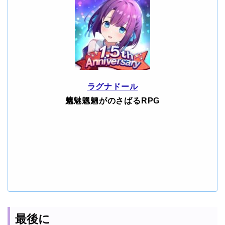
ラグナドール
魑魅魍魎がのさばるRPG
最後に