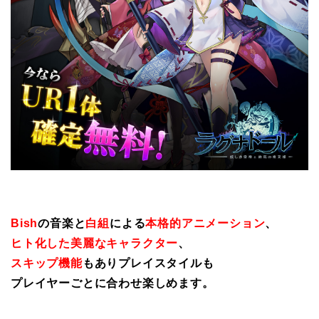
Bish
の音楽と
白組
による
本格的アニメーション
、
ヒト化した美麗なキャラクター
、
スキップ機能
もありプレイスタイルも
プレイヤーごとに合わせ楽しめます。