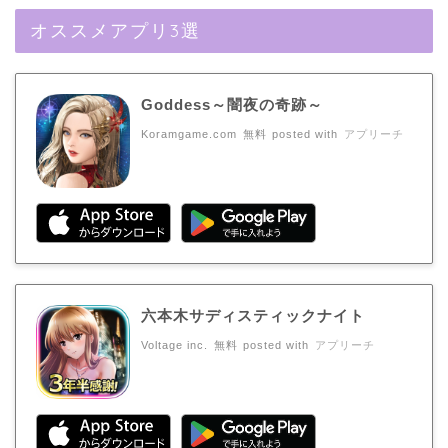
オススメアプリ3選
Goddess～闇夜の奇跡～
Koramgame.com
無料
posted with
アプリーチ
六本木サディスティックナイト
Voltage inc.
無料
posted with
アプリーチ