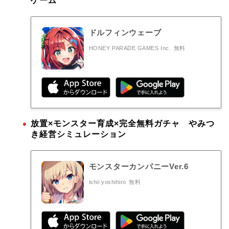
ゲーム
ドルフィンウェーブ
HONEY PARADE GAMES Inc.
無料
放置×モンスター育成×完全無料ガチャ やみつ
き経営シミュレーション
モンスターカンパニーVer.6
ishii yoshihiro
無料