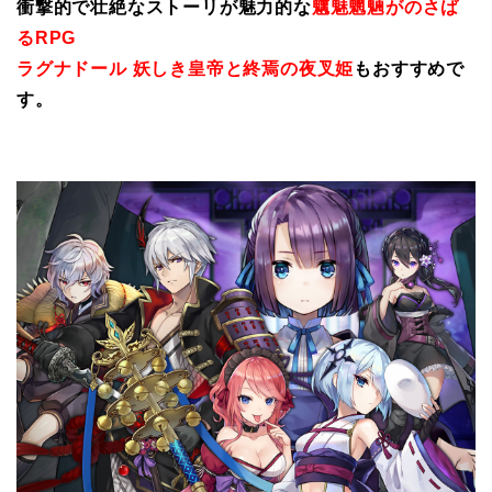
衝撃的で壮絶なストーリが魅力的な
魑魅魍魎がのさば
るRPG
ラグナドール 妖しき皇帝と終焉の夜叉姫
もおすすめで
す。