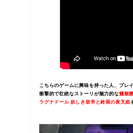
こちらのゲームに興味を持った人、プレ
衝撃的で壮絶なストーリが魅力的な
魑魅魍
ラグナドール 妖しき皇帝と終焉の夜叉姫