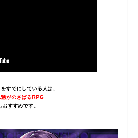
イをすでにしている人は、
魎がのさばるRPG
もおすすめです。