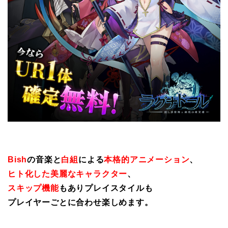
Bish
の音楽と
白組
による
本格的アニメーション
、
ヒト化した美麗なキャラクター
、
スキップ機能
もありプレイスタイルも
プレイヤーごとに合わせ楽しめます。