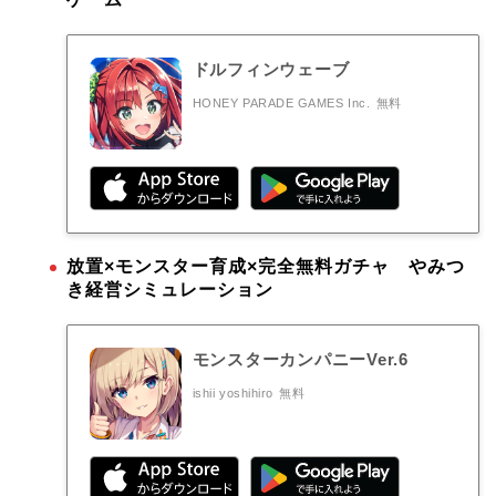
ドルフィンウェーブ
HONEY PARADE GAMES Inc.
無料
放置×モンスター育成×完全無料ガチャ やみつ
き経営シミュレーション
モンスターカンパニーVer.6
ishii yoshihiro
無料