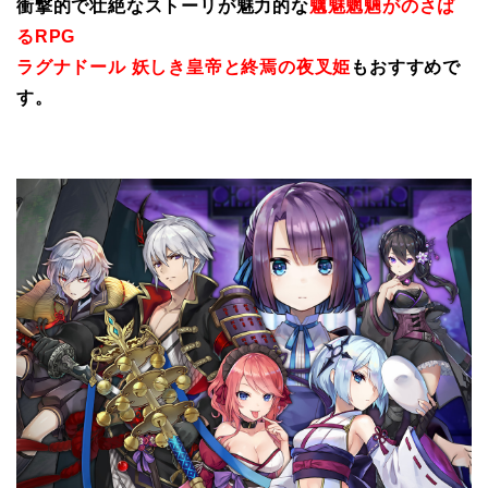
衝撃的で壮絶なストーリが魅力的な
魑魅魍魎がのさば
るRPG
ラグナドール 妖しき皇帝と終焉の夜叉姫
もおすすめで
す。