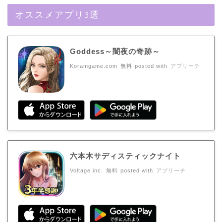
オススメアプリ3選
Goddess～闇夜の奇跡～
Koramgame.com
無料
posted with
アプリーチ
六本木サディスティックナイト
Voltage inc.
無料
posted with
アプリーチ