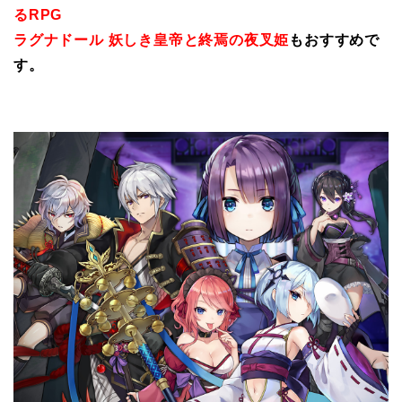
るRPG
ラグナドール 妖しき皇帝と終焉の夜叉姫
もおすすめで
す。