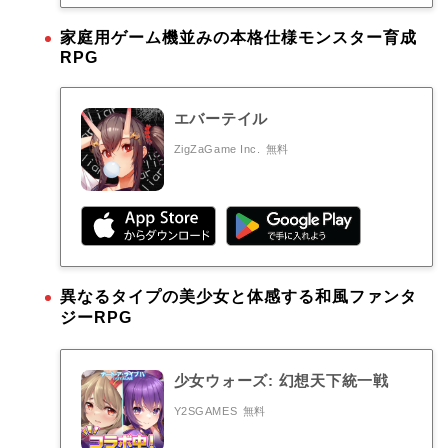
家庭用ゲーム機並みの本格仕様モンスター育成
RPG
エバーテイル
ZigZaGame Inc.
無料
異なるタイプの美少女と体感する和風ファンタ
ジーRPG
少女ウォーズ: 幻想天下統一戦
Y2SGAMES
無料