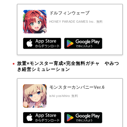
ドルフィンウェーブ
HONEY PARADE GAMES Inc.
無料
放置×モンスター育成×完全無料ガチャ やみつ
き経営シミュレーション
モンスターカンパニーVer.6
ishii yoshihiro
無料