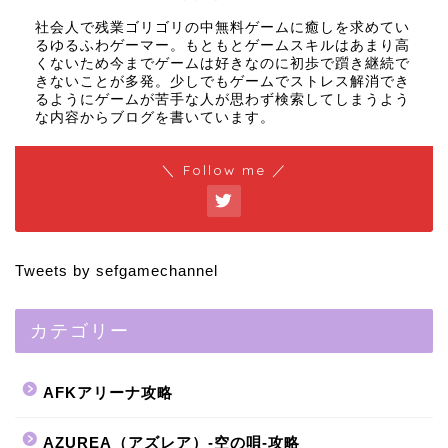
社会人で残業ゴリゴリの中無料ゲームに癒しを求めてい
るゆるふわゲーマー。もともとゲームスキルはあまり高
くないため今までゲームは好きなのに初歩で躓き継続で
きないことが多発。少しでもゲームでストレス解消でき
るようにゲームが苦手な人が思わず検索してしまうよう
な内容からブログを書いています。
＼ Follow me ／
Tweets by sefgamechannel
カテゴリー
AFKアリーナ攻略
AZUREA（アズレア）-空の唄-攻略