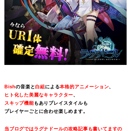
Bish
の音楽と
白組
による
本格的アニメーション
、
ヒト化した美麗なキャラクター
、
スキップ機能
もありプレイスタイルも
プレイヤーごとに合わせ楽しめます。
当ブログではラグナドールの攻略記事も書いてますの