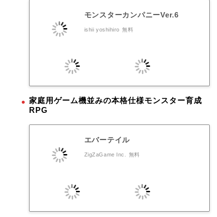
モンスターカンパニーVer.6
ishii yoshihiro
無料
家庭用ゲーム機並みの本格仕様モンスター育成
RPG
エバーテイル
ZigZaGame Inc.
無料