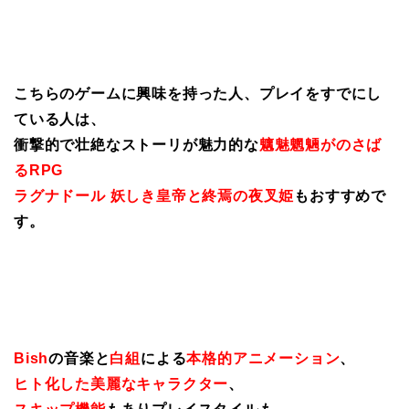
こちらのゲームに興味を持った人、プレイをすでにし
ている人は、
衝撃的で壮絶なストーリが魅力的な
魑魅魍魎がのさば
るRPG
ラグナドール 妖しき皇帝と終焉の夜叉姫
もおすすめで
す。
Bish
の音楽と
白組
による
本格的アニメーション
、
ヒト化した美麗なキャラクター
、