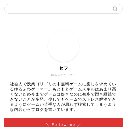
セフ
ゆるふわゲーマー
社会人で残業ゴリゴリの中無料ゲームに癒しを求めてい
るゆるふわゲーマー。もともとゲームスキルはあまり高
くないため今までゲームは好きなのに初歩で躓き継続で
きないことが多発。少しでもゲームでストレス解消でき
るようにゲームが苦手な人が思わず検索してしまうよう
な内容からブログを書いています。
＼ Follow me ／