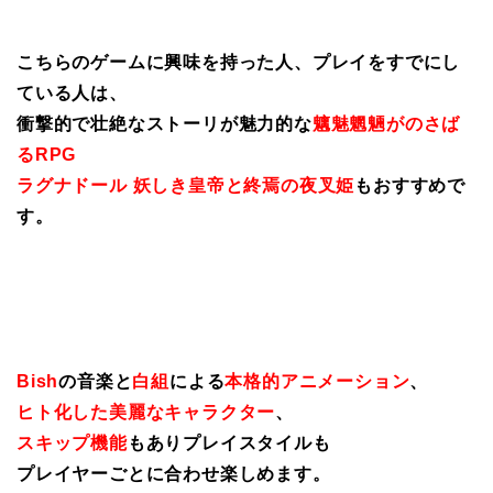
こちらのゲームに興味を持った人、プレイをすでにし
ている人は、
衝撃的で壮絶なストーリが魅力的な
魑魅魍魎がのさば
るRPG
ラグナドール 妖しき皇帝と終焉の夜叉姫
もおすすめで
す。
Bish
の音楽と
白組
による
本格的アニメーション
、
ヒト化した美麗なキャラクター
、
スキップ機能
もありプレイスタイルも
プレイヤーごとに合わせ楽しめます。