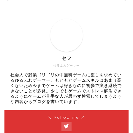
セフ
ゆるふわゲーマー
社会人で残業ゴリゴリの中無料ゲームに癒しを求めてい
るゆるふわゲーマー。もともとゲームスキルはあまり高
くないため今までゲームは好きなのに初歩で躓き継続で
きないことが多発。少しでもゲームでストレス解消でき
るようにゲームが苦手な人が思わず検索してしまうよう
な内容からブログを書いています。
＼ Follow me ／