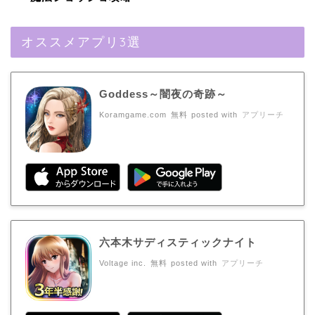
オススメアプリ3選
Goddess～闇夜の奇跡～
Koramgame.com
無料
posted with
アプリーチ
六本木サディスティックナイト
Voltage inc.
無料
posted with
アプリーチ