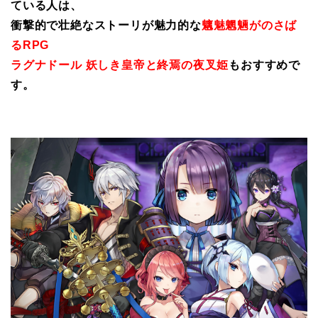
ている人は、
衝撃的で壮絶なストーリが魅力的な
魑魅魍魎がのさば
るRPG
ラグナドール 妖しき皇帝と終焉の夜叉姫
もおすすめで
す。