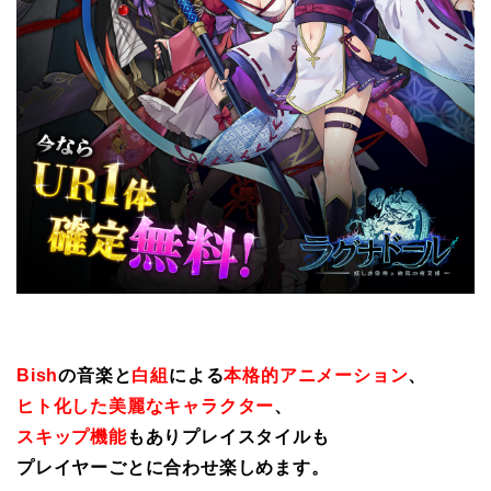
Bish
の音楽と
白組
による
本格的アニメーション
、
ヒト化した美麗なキャラクター
、
スキップ機能
もありプレイスタイルも
プレイヤーごとに合わせ楽しめます。