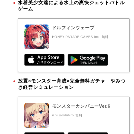
水着美少女達による水上の爽快ジェットバトル
ゲーム
ドルフィンウェーブ
HONEY PARADE GAMES Inc.
無料
放置×モンスター育成×完全無料ガチャ やみつ
き経営シミュレーション
モンスターカンパニーVer.6
ishii yoshihiro
無料