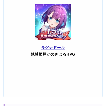
ラグナドール
魑魅魍魎がのさばるRPG