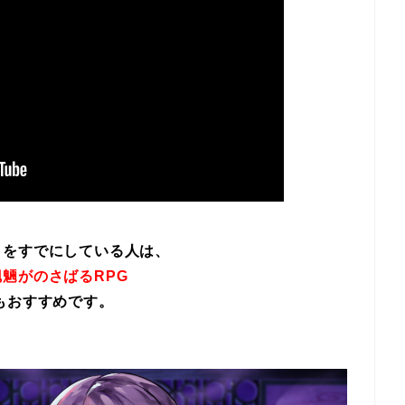
イをすでにしている人は、
魎がのさばるRPG
もおすすめです。