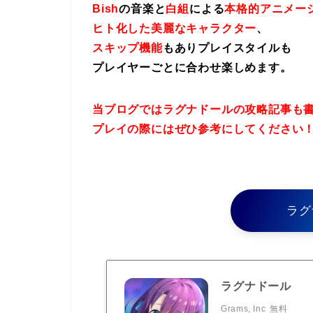
Bish
の音楽と
白組
による
本格的アニメー
ヒト化した美麗なキャラクター
、
スキップ機能
もありプレイスタイルも
プレイヤーごとに合わせ楽しめます。
当ブログではラグナドールの攻略記事も
プレイの際にはぜひ参考にしてください
ラグ
ラグナドール
Grams, Inc
無料