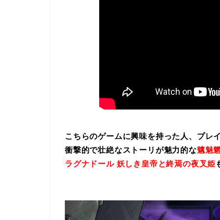
こちらのゲームに興味を持った人、プレ
衝撃的で壮絶なストーリが魅力的な
魑魅魍
ラグナドール 妖しき皇帝と終焉の夜叉姫