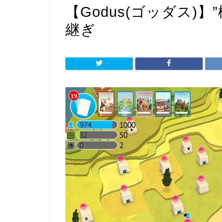
【Godus(ゴッダス)
継ぎ