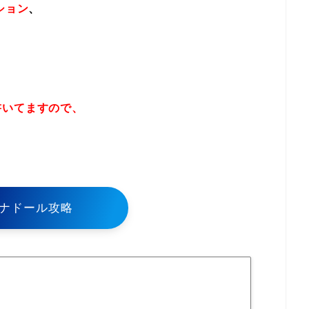
ション
、
書いてますので、
！
ナドール攻略