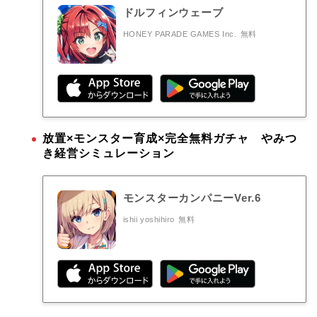
ドルフィンウェーブ
HONEY PARADE GAMES Inc.
無料
放置×モンスター育成×完全無料ガチャ やみつ
き経営シミュレーション
モンスターカンパニーVer.6
ishii yoshihiro
無料