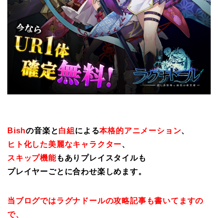
Bish
の音楽と
白組
による
本格的アニメーション
、
ヒト化した美麗なキャラクター
、
スキップ機能
もありプレイスタイルも
プレイヤーごとに合わせ楽しめます。
当ブログではラグナドールの攻略記事も書いてますの
で、