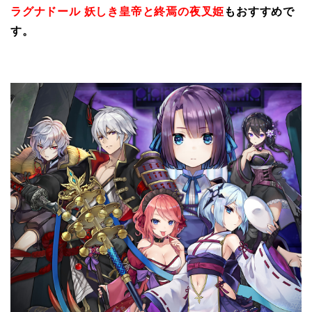
ラグナドール 妖しき皇帝と終焉の夜叉姫
もおすすめで
す。