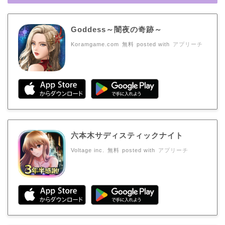
Goddess～闇夜の奇跡～
Koramgame.com
無料
posted with
アプリーチ
六本木サディスティックナイト
Voltage inc.
無料
posted with
アプリーチ