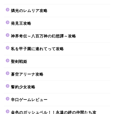
燐光のレムリア攻略
発見王攻略
神界奇伝～八百万神の幻想譚～攻略
私を甲子園に連れてって攻略
聖剣戦姫
蒼空アリーナ攻略
誓約少女攻略
辛口ゲームレビュー
金色のガッシュベル！！永遠の絆の仲間たち攻