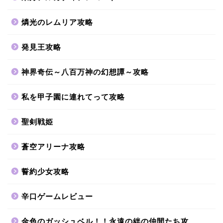
燐光のレムリア攻略
発見王攻略
神界奇伝～八百万神の幻想譚～攻略
私を甲子園に連れてって攻略
聖剣戦姫
蒼空アリーナ攻略
誓約少女攻略
辛口ゲームレビュー
金色のガッシュベル！！永遠の絆の仲間たち攻