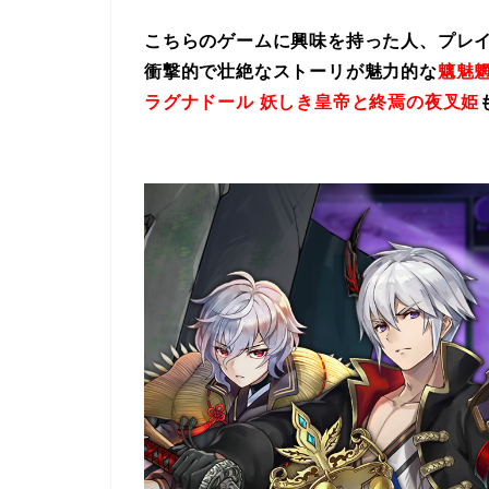
こちらのゲームに興味を持った人、プレ
衝撃的で壮絶なストーリが魅力的な
魑魅魍
ラグナドール 妖しき皇帝と終焉の夜叉姫