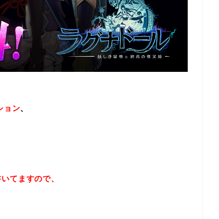
ション
、
書いてますので、
！