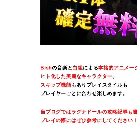
Bish
の音楽と
白組
による
本格的アニメー
ヒト化した美麗なキャラクター
、
スキップ機能
もありプレイスタイルも
プレイヤーごとに合わせ楽しめます。
当ブログではラグナドールの攻略記事も
プレイの際にはぜひ参考にしてください