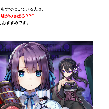
イをすでにしている人は、
魎がのさばるRPG
もおすすめです。