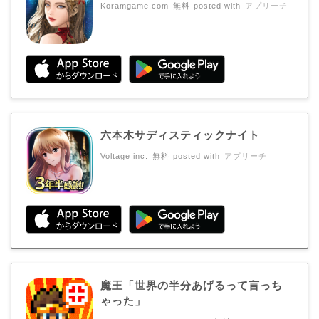
Koramgame.com
無料
posted with
アプリーチ
六本木サディスティックナイト
Voltage inc.
無料
posted with
アプリーチ
魔王「世界の半分あげるって言っち
ゃった」