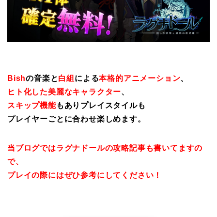
Bish
の音楽と
白組
による
本格的アニメーション
、
ヒト化した美麗なキャラクター
、
スキップ機能
もありプレイスタイルも
プレイヤーごとに合わせ楽しめます。
当ブログではラグナドールの攻略記事も書いてますの
で、
プレイの際にはぜひ参考にしてください！