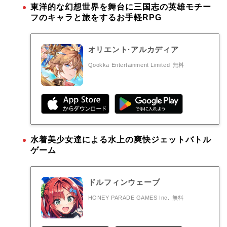
東洋的な幻想世界を舞台に三国志の英雄モチー
フのキャラと旅をするお手軽RPG
オリエント·アルカディア
Qookka Entertainment Limited
無料
水着美少女達による水上の爽快ジェットバトル
ゲーム
ドルフィンウェーブ
HONEY PARADE GAMES Inc.
無料