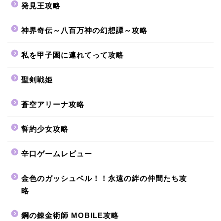
発見王攻略
神界奇伝～八百万神の幻想譚～攻略
私を甲子園に連れてって攻略
聖剣戦姫
蒼空アリーナ攻略
誓約少女攻略
辛口ゲームレビュー
金色のガッシュベル！！永遠の絆の仲間たち攻
略
鋼の錬金術師 MOBILE攻略