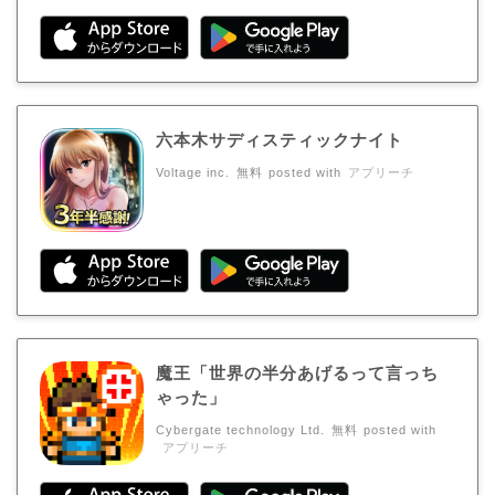
六本木サディスティックナイト
Voltage inc.
無料
posted with
アプリーチ
魔王「世界の半分あげるって言っち
ゃった」
Cybergate technology Ltd.
無料
posted with
アプリーチ