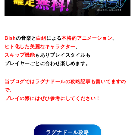
Bish
の音楽と
白組
による
本格的アニメーション
、
ヒト化した美麗なキャラクター
、
スキップ機能
もありプレイスタイルも
プレイヤーごとに合わせ楽しめます。
当ブログではラグナドールの攻略記事も書いてますの
で、
プレイの際にはぜひ参考にしてください！
ラグナドール攻略