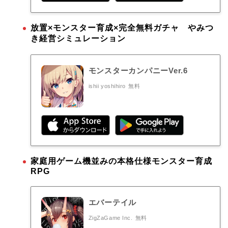
放置×モンスター育成×完全無料ガチャ やみつ
き経営シミュレーション
モンスターカンパニーVer.6
ishii yoshihiro
無料
家庭用ゲーム機並みの本格仕様モンスター育成
RPG
エバーテイル
ZigZaGame Inc.
無料