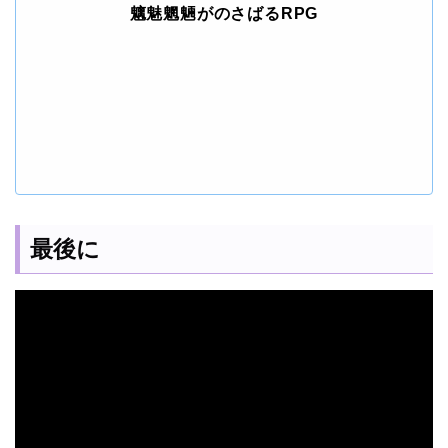
魑魅魍魎がのさばるRPG
最後に