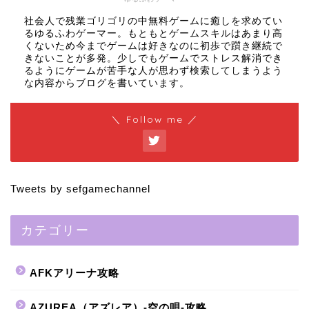
社会人で残業ゴリゴリの中無料ゲームに癒しを求めてい
るゆるふわゲーマー。もともとゲームスキルはあまり高
くないため今までゲームは好きなのに初歩で躓き継続で
きないことが多発。少しでもゲームでストレス解消でき
るようにゲームが苦手な人が思わず検索してしまうよう
な内容からブログを書いています。
＼ Follow me ／
Tweets by sefgamechannel
カテゴリー
AFKアリーナ攻略
AZUREA（アズレア）-空の唄-攻略