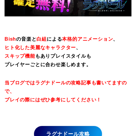
Bish
の音楽と
白組
による
本格的アニメーション
、
ヒト化した美麗なキャラクター
、
スキップ機能
もありプレイスタイルも
プレイヤーごとに合わせ楽しめます。
当ブログではラグナドールの攻略記事も書いてますの
で、
プレイの際にはぜひ参考にしてください！
ラグナドール攻略