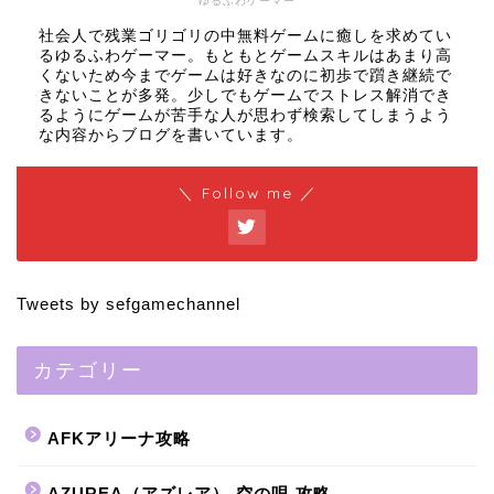
ゆるふわゲーマー
社会人で残業ゴリゴリの中無料ゲームに癒しを求めてい
るゆるふわゲーマー。もともとゲームスキルはあまり高
くないため今までゲームは好きなのに初歩で躓き継続で
きないことが多発。少しでもゲームでストレス解消でき
るようにゲームが苦手な人が思わず検索してしまうよう
な内容からブログを書いています。
＼ Follow me ／
Tweets by sefgamechannel
カテゴリー
AFKアリーナ攻略
AZUREA（アズレア）-空の唄-攻略