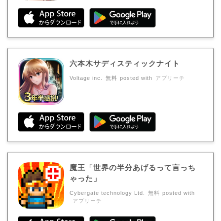
六本木サディスティックナイト
Voltage inc.
無料
posted with
アプリーチ
魔王「世界の半分あげるって言っち
ゃった」
Cybergate technology Ltd.
無料
posted with
アプリーチ