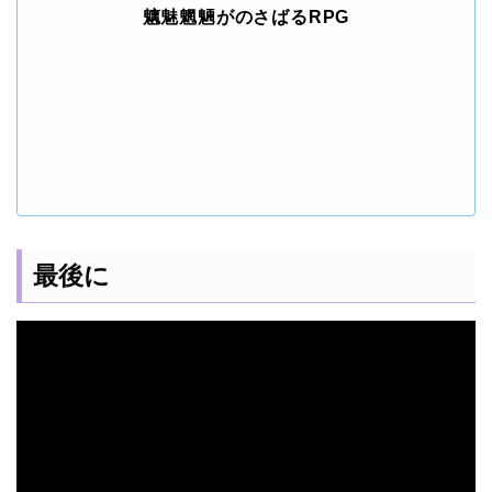
魑魅魍魎がのさばるRPG
最後に