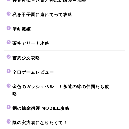
神界奇伝～八百万神の幻想譚～攻略
私を甲子園に連れてって攻略
聖剣戦姫
蒼空アリーナ攻略
誓約少女攻略
辛口ゲームレビュー
金色のガッシュベル！！永遠の絆の仲間たち攻
略
鋼の錬金術師 MOBILE攻略
陰の実力者になりたくて！