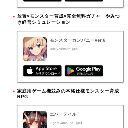
放置×モンスター育成×完全無料ガチャ やみつ
き経営シミュレーション
モンスターカンパニーVer.6
ishii yoshihiro
無料
家庭用ゲーム機並みの本格仕様モンスター育成
RPG
エバーテイル
ZigZaGame Inc.
無料