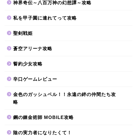
神界奇伝～八百万神の幻想譚～攻略
私を甲子園に連れてって攻略
聖剣戦姫
蒼空アリーナ攻略
誓約少女攻略
辛口ゲームレビュー
金色のガッシュベル！！永遠の絆の仲間たち攻
略
鋼の錬金術師 MOBILE攻略
陰の実力者になりたくて！