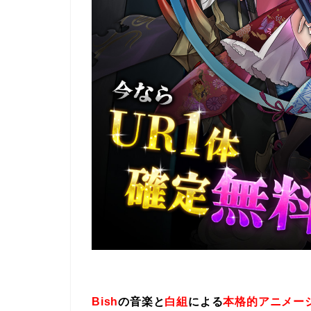
Bish
の音楽と
白組
による
本格的アニメー