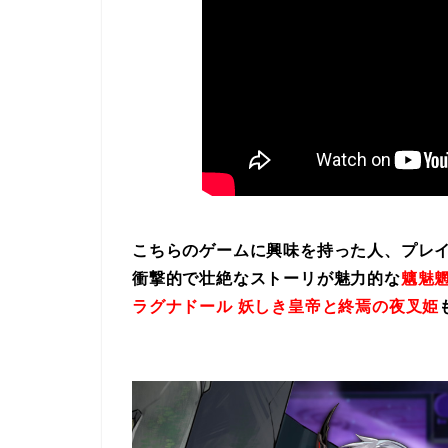
こちらのゲームに興味を持った人、プレ
衝撃的で壮絶なストーリが魅力的な
魑魅魍
ラグナドール 妖しき皇帝と終焉の夜叉姫