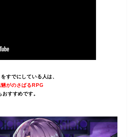
イをすでにしている人は、
魎がのさばるRPG
もおすすめです。