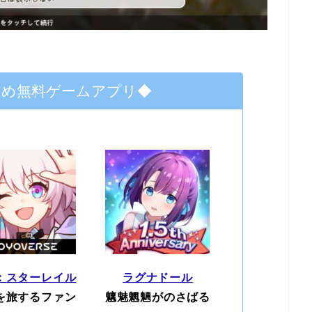
すめ無料ゲームアプリ◆
：スターレイル
ラグナドール
を旅するファン
魑魅魍魎がのさばる