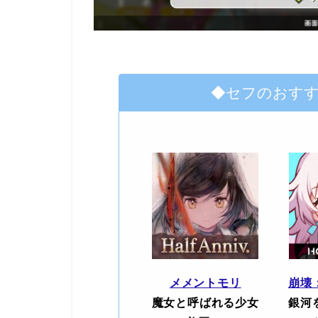
◆セフのおす
メメントモリ
崩壊
魔女と呼ばれる少女
銀河