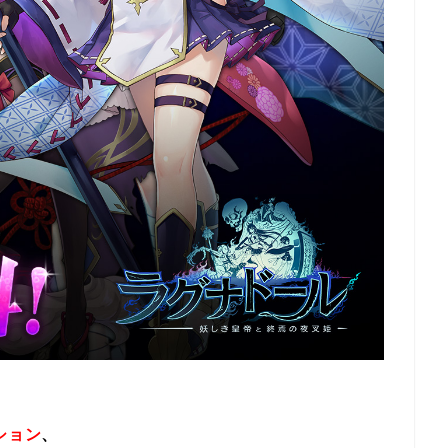
ション
、