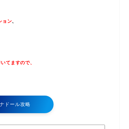
ション
、
書いてますので、
！
ナドール攻略