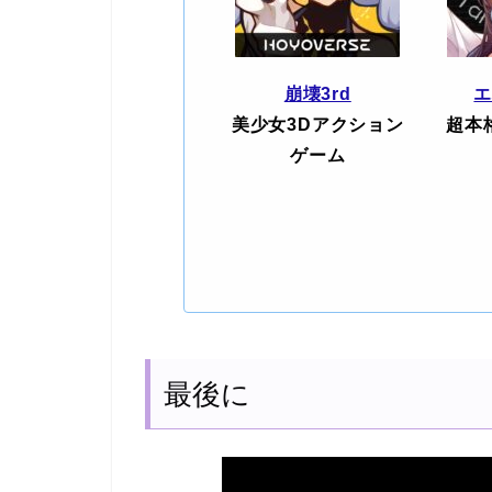
崩壊3rd
美少女3Dアクション
超本
ゲーム
最後に