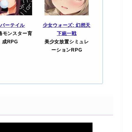
エバーテイル
少女ウォーズ: 幻想天
格モンスター育
下統一戦
成RPG
美少女放置シミュレ
ーションRPG