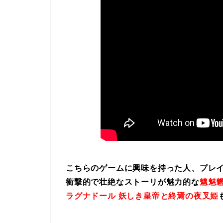
こちらのゲームに興味を持った人、プレ
衝撃的で壮絶なストーリが魅力的な
魑魅魍
ラグナドール 妖しき皇帝と終焉の夜叉姫